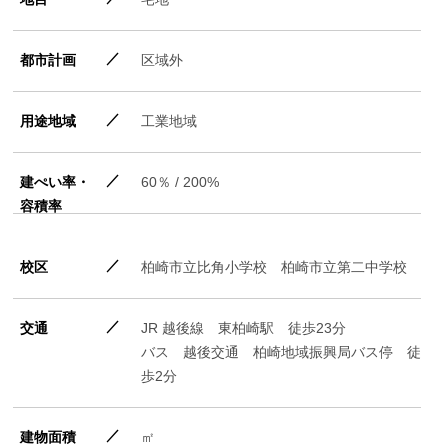
都市計画
区域外
用途地域
工業地域
建ぺい率・
60％ / 200%
容積率
校区
柏崎市立比角小学校 柏崎市立第二中学校
交通
JR 越後線 東柏崎駅 徒歩23分
バス 越後交通 柏崎地域振興局バス停 徒
歩2分
建物面積
㎡