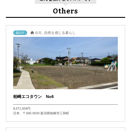
Others
BUY
,
自然を感じる暮らし
住宅
柏崎エコタウン No6
8,571,504円
日本、〒945-0034 新潟県柏崎市三和町