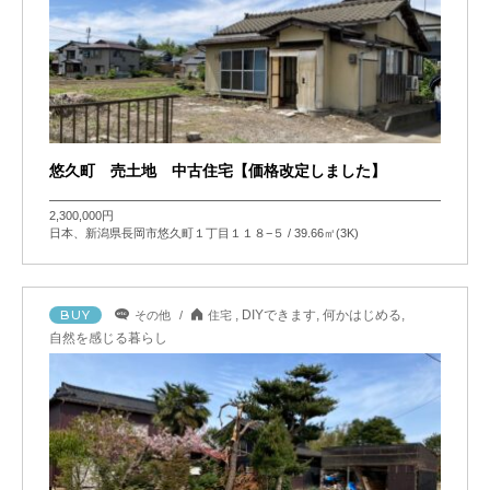
悠久町 売土地 中古住宅【価格改定しました】
2,300,000円
日本、新潟県長岡市悠久町１丁目１１８−５ / 39.66㎡(3K)
BUY
,
DIYできます
,
何かはじめる
,
その他
住宅
自然を感じる暮らし