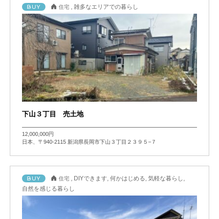
BUY
,
雑多なエリアでの暮らし
住宅
下山３丁目 売土地
12,000,000円
日本、〒940-2115 新潟県長岡市下山３丁目２３９５−７
BUY
,
DIYできます
,
何かはじめる
,
気軽な暮らし
,
住宅
自然を感じる暮らし